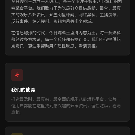
今日爆料王成立于2026年，是一个专注于娱乐八卦爆料的内
容聚合平台。我们致力于为吃瓜群众提供最新、最全、最真
实的娱乐八卦资讯，涵盖明星绯闻、网红黑料、主播资讯、
反转事件、综艺爆料、影视内幕等多个领域。
在信息爆炸的时代，今日爆料王坚持内容为王，每一条爆料
都经过多方求证，每一个反转都有据可查。我们不仅提供热
点资讯，更注重帮助用户理性吃瓜、看清真相。
我们的使命
打造最及时、最真实、最全面的娱乐八卦爆料平台，让每一
位用户都能在这里找到感兴趣的娱乐资讯，理性吃瓜，看清
真相。