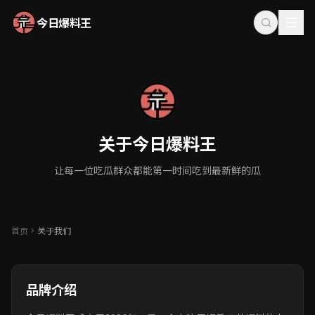
今日爆料王
关于今日爆料王
让每一位吃瓜群众都能第一时间吃到最新鲜的瓜
首页
关于我们
品牌介绍