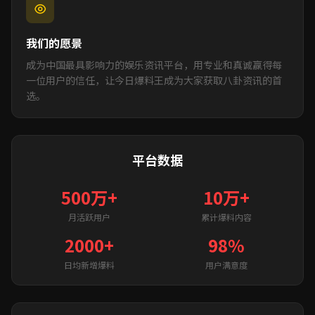
我们的愿景
成为中国最具影响力的娱乐资讯平台，用专业和真诚赢得每
一位用户的信任，让今日爆料王成为大家获取八卦资讯的首
选。
平台数据
500万+
10万+
月活跃用户
累计爆料内容
2000+
98%
日均新增爆料
用户满意度