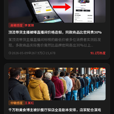
高敏感度
李某琪
顶流带货主播被曝直播间价格造假，同款商品比官网贵30%
某顶流带货主播直播间标榜的最低价被多位消费者实测后发
现，多款商品实际售价竟然比品牌官网高出30%以上...
2026-05-09
267.9万
15,678
91.2万热度
中敏感度
王某红
千万粉美食博主被扒餐厅探店全是剧本安排，店家配合演戏