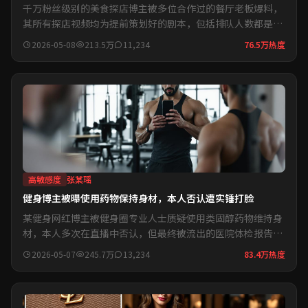
千万粉丝级别的美食探店博主被多位合作过的餐厅老板爆料，
其所有探店视频均为提前策划好的剧本，包括排队人数都是演
员...
2026-05-08
213.5万
11,234
76.5万热度
高敏感度
张某瑶
健身博主被曝使用药物保持身材，本人否认遭实锤打脸
某健身网红博主被健身圈专业人士质疑使用类固醇药物维持身
材，本人多次在直播中否认，但最终被流出的医院体检报告实
锤打脸...
2026-05-07
245.7万
13,234
83.4万热度