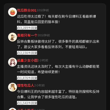
吃瓜群众001
10分钟前
这瓜吃得太过瘾了！每天都在刷今日爆料王看最新爆
料，简直是瓜田里的猹本猹！
3,289
回复
真相只有一个
30分钟前
反转合集板块做得太好了，很多事件的真相都被扒出来
了，建议大家多看看反转系列，不要轻易站队。
2,156
回复
追星少女小圆
1小时前
主播资讯这块太及时了，每次大主播有什么动静都能第
一时间知道，希望继续更新！
1,876
回复
理性吃瓜人
2小时前
今日爆料王的内容越来越丰富了，特别是热搜榜和反转
合集，让我学会了很多理性吃瓜的道理。
1,543
回复