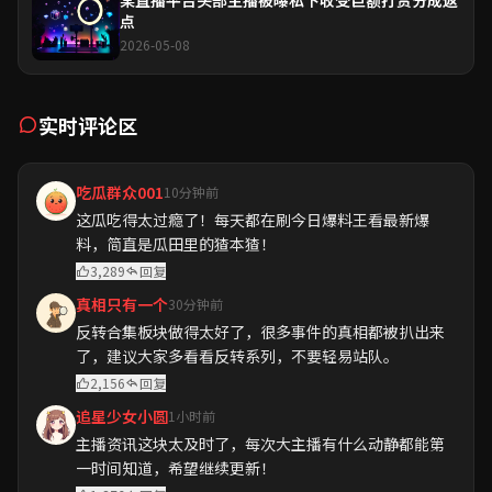
点
2026-05-08
实时评论区
吃瓜群众001
10分钟前
这瓜吃得太过瘾了！每天都在刷今日爆料王看最新爆
料，简直是瓜田里的猹本猹！
3,289
回复
真相只有一个
30分钟前
反转合集板块做得太好了，很多事件的真相都被扒出来
了，建议大家多看看反转系列，不要轻易站队。
2,156
回复
追星少女小圆
1小时前
主播资讯这块太及时了，每次大主播有什么动静都能第
一时间知道，希望继续更新！