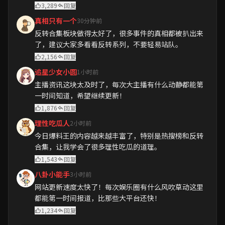
3,289
回复
真相只有一个
30分钟前
反转合集板块做得太好了，很多事件的真相都被扒出来
了，建议大家多看看反转系列，不要轻易站队。
2,156
回复
追星少女小圆
1小时前
主播资讯这块太及时了，每次大主播有什么动静都能第
一时间知道，希望继续更新！
1,876
回复
理性吃瓜人
2小时前
今日爆料王的内容越来越丰富了，特别是热搜榜和反转
合集，让我学会了很多理性吃瓜的道理。
1,543
回复
八卦小能手
3小时前
网站更新速度太快了！每次娱乐圈有什么风吹草动这里
都能第一时间报道，比那些大平台还快！
1,234
回复