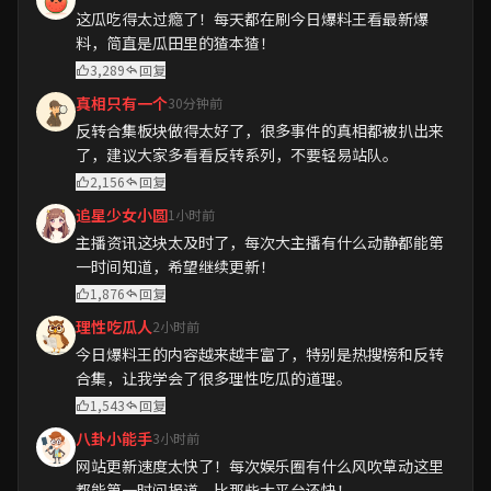
这瓜吃得太过瘾了！每天都在刷今日爆料王看最新爆
料，简直是瓜田里的猹本猹！
3,289
回复
真相只有一个
30分钟前
反转合集板块做得太好了，很多事件的真相都被扒出来
了，建议大家多看看反转系列，不要轻易站队。
2,156
回复
追星少女小圆
1小时前
主播资讯这块太及时了，每次大主播有什么动静都能第
一时间知道，希望继续更新！
1,876
回复
理性吃瓜人
2小时前
今日爆料王的内容越来越丰富了，特别是热搜榜和反转
合集，让我学会了很多理性吃瓜的道理。
1,543
回复
八卦小能手
3小时前
网站更新速度太快了！每次娱乐圈有什么风吹草动这里
都能第一时间报道，比那些大平台还快！